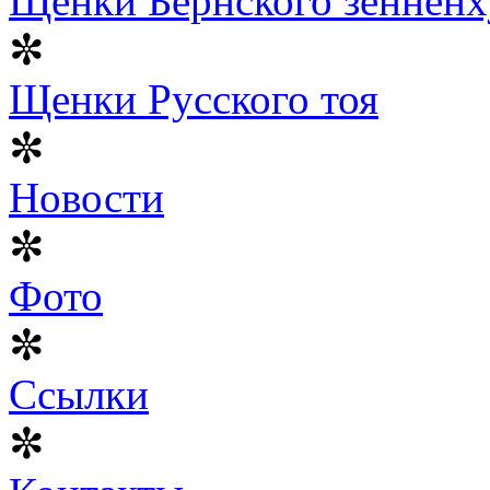
Щенки Бернского зенненх
✼
Щенки Русского тоя
✼
Новости
✼
Фото
✼
Ссылки
✼