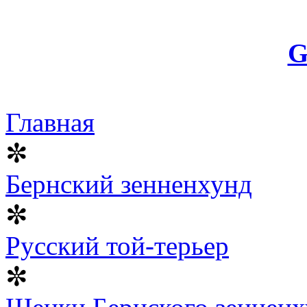
G
Главная
✼
Бернский зенненхунд
✼
Русский той-терьер
✼